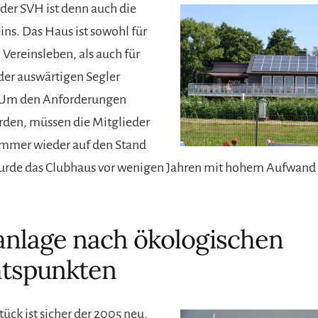
der SVH ist denn auch die
ins. Das Haus ist sowohl für
 Vereinsleben, als auch für
er auswärtigen Segler
. Um den Anforderungen
rden, müssen die Mitglieder
immer wieder auf den Stand
urde das Clubhaus vor wenigen Jahren mit hohem Aufwand 
nlage nach ökologischen
htspunkten
ück ist sicher der 2005 neu,