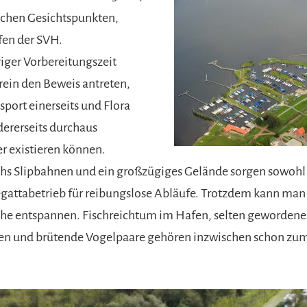
schen Gesichtspunkten,
fen der SVH.
iger Vorbereitungszeit
rein den Beweis antreten,
sport einerseits und Flora
ererseits durchaus
 existieren können.
chs Slipbahnen und ein großzügiges Gelände sorgen sowoh
egattabetrieb für reibungslose Abläufe. Trotzdem kann man
he entspannen. Fischreichtum im Hafen, selten gewordene
en und brütende Vogelpaare gehören inzwischen schon z