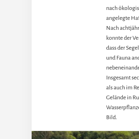
nach ökologi
angelegte Ha
Nach achtjähr
konnte der Ve
dass der Segel
und Fauna and
nebeneinander
Insgesamt se
als auch im R
Gelände in Ru
Wasserpflanz
Bild.