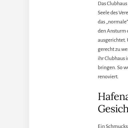
Das Clubhaus 
Seele des Vere
das „normale“
den Ansturm d
ausgerichtet
gerecht zu we
ihr Clubhaus 
bringen. So w
renoviert.
Hafena
Gesic
Ein Schmuckst