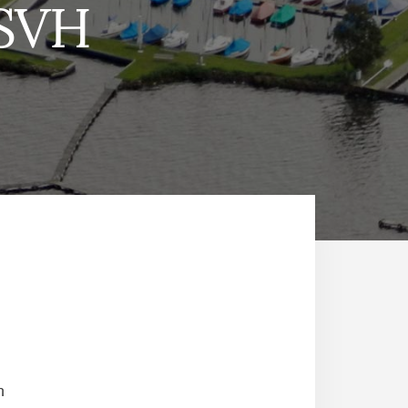
 SVH
n