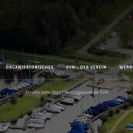
ORGANISATORISCHES
SVH – DER VEREIN
WERB
Aktuelle Seite:
Start
/
Vereinsgelände der SVH