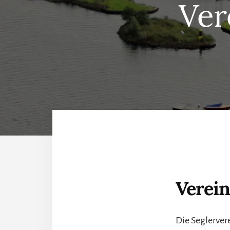
Ver
Verei
Die Seglerver