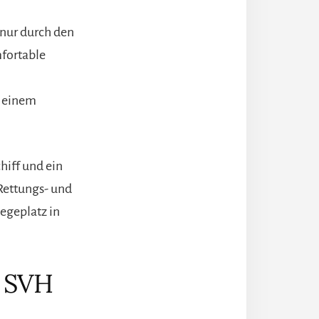
 nur durch den
mfortable
t einem
hiff und ein
Rettungs- und
egeplatz in
r SVH