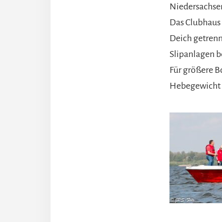
Niedersachse
Das Clubhaus u
Deich getrenn
Slipanlagen be
Für größere B
Hebegewicht bi