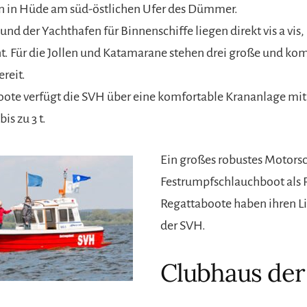
n in Hüde am süd-östlichen Ufer des Dümmer.
nd der Yachthafen für Binnenschiffe liegen direkt vis a vis,
t. Für die Jollen und Katamarane stehen drei große und ko
reit.
oote verfügt die SVH über eine komfortable Krananlage mi
s zu 3 t.
Ein großes robustes Motorsc
Festrumpfschlauchboot als 
Regattaboote haben ihren Li
der SVH.
Clubhaus de